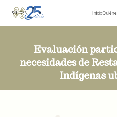
Inicio
Quiéne
Evaluación partic
necesidades de Rest
Indígenas u