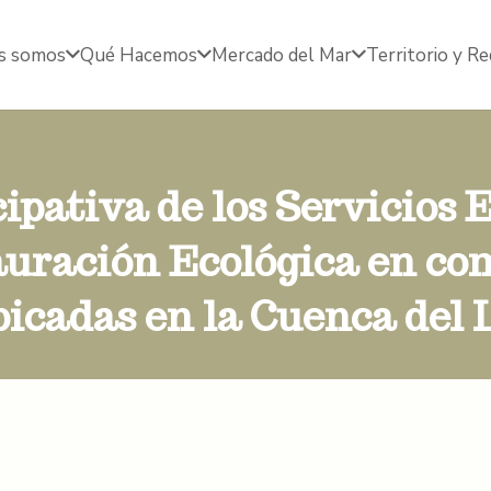
s somos
Qué Hacemos
Mercado del Mar
Territorio y R
ipativa de los Servicios E
auración Ecológica en co
bicadas en la Cuenca del 