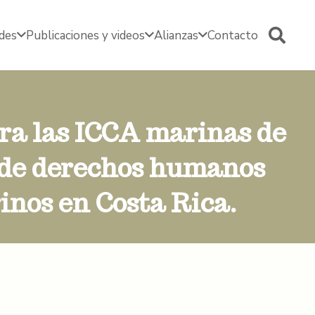
edes
Publicaciones y videos
Alianzas
Contacto
ara las ICCA marinas de
 de derechos humanos
inos en Costa Rica.